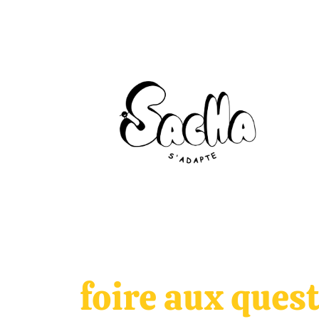
Aller
au
contenu
foire aux ques